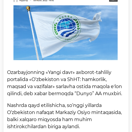
Ozarbayjonning «Yangi davr» axborot-tahliliy
portalida «O‘zbekiston va ShHT: hamkorlik,
maqsad va vazifalar» sarlavha ostida maqola eʼlon
qilindi, deb xabar bermoqda “Dunyo” AA muxbiri.
Nashrda qayd etilishicha, so‘nggi yillarda
O‘zbekiston nafaqat Markaziy Osiyo mintaqasida,
balki xalqaro miqyosda ham muhim
ishtirokchilardan biriga aylandi.