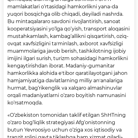
mamlakatlari o‘rtasidagi hamkorlikni yana-da
yuqori bosqichga olib chiqadi, deyiladi nashrda.
Bu mintaqalararo savdoni rivojlantirish, sanoat
kooperatsiyasini yo‘lga qo‘yish, transport aloqasini
mustahkamlash, kambag‘allikni qisqartirish, oziq-
ovqat xavfsizligini taʼminlash, axborot xavfsizligi
muammolariga javob berish, tashkilotning ijobiy
imijini ilgari surish, turizm sohasidagi hamkorlikni
kengaytirishdan iborat. Madaniy-gumanitar
hamkorlikka alohida eʼtibor qaratilayotgani jahon
hamjamiyatiga davlatlarning milliy anʼanalariga
hurmat, bag‘rikenglik va xalqaro almashinuvlar
orqali madaniyatlarni o‘zaro boyitish namunasini
ko‘rsatmoqda.
«O‘zbekiston tomonidan taklif etilgan ShHTning
o‘zaro bog‘liqlik strategiyasi Afg‘onistonning
butun Yevroosiyo uchun o‘ziga xos iqtisodiy va
tranzit rolini qayta tiklashga ham xizmat qiladi»,