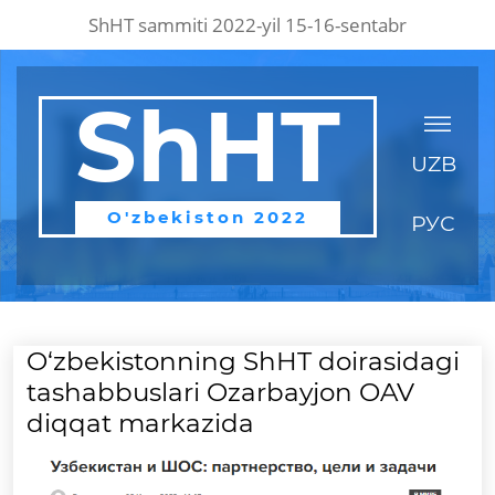
ShHT sammiti 2022-yil 15-16-sentabr
ShHT
UZB
O'zbekiston 2022
РУС
O‘zbekistonning ShHT doirasidagi
tashabbuslari Ozarbayjon OAV
diqqat markazida