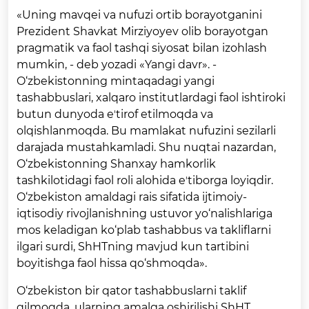
«Uning mavqei va nufuzi ortib borayotganini
Prezident Shavkat Mirziyoyev olib borayotgan
pragmatik va faol tashqi siyosat bilan izohlash
mumkin, - deb yozadi «Yangi davr». -
O‘zbekistonning mintaqadagi yangi
tashabbuslari, xalqaro institutlardagi faol ishtiroki
butun dunyoda eʼtirof etilmoqda va
olqishlanmoqda. Bu mamlakat nufuzini sezilarli
darajada mustahkamladi. Shu nuqtai nazardan,
O‘zbekistonning Shanxay hamkorlik
tashkilotidagi faol roli alohida eʼtiborga loyiqdir.
O‘zbekiston amaldagi rais sifatida ijtimoiy-
iqtisodiy rivojlanishning ustuvor yo‘nalishlariga
mos keladigan ko‘plab tashabbus va takliflarni
ilgari surdi, ShHTning mavjud kun tartibini
boyitishga faol hissa qo‘shmoqda».
O‘zbekiston bir qator tashabbuslarni taklif
qilmoqda, ularning amalga oshirilishi ShHT