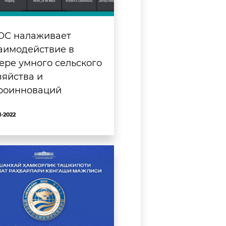
С налаживает
аимодействие в
ере умного сельского
зяйства и
роинноваций
1-2022