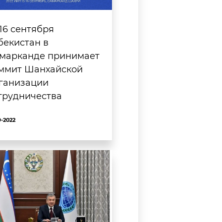
-16 сентября
бекистан в
марканде принимает
ммит Шанхайской
ганизации
трудничества
9-2022