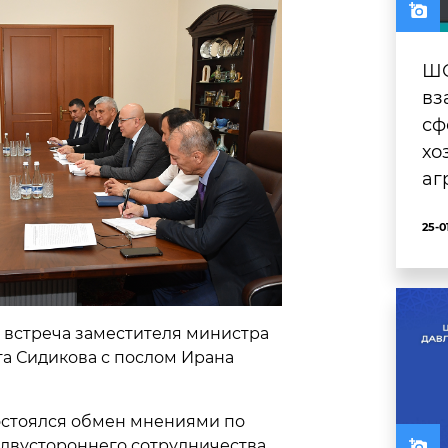
ШО
вз
сф
хо
аг
25-0
 встреча заместителя министра
а Сидикова с послом Ирана
стоялся обмен мнениями по
двустороннего сотрудничества.