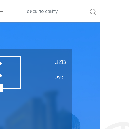
С
UZB
РУС