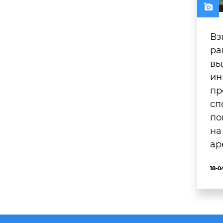
Вз
ра
вы
ин
пр
сп
по
на
ар
18-0