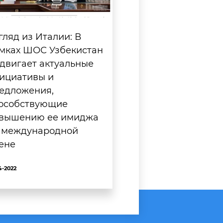
гляд из Италии: В
мках ШОС Узбекистан
двигает актуальные
ициативы и
едложения,
особствующие
вышению ее имиджа
 международной
ене
4-2022