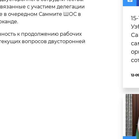
вязанные с участием делегации
е в очередном Саммите ШОС в
15
рканде.
Уз
вность к продолжению рабочих
Са
 текущих вопросов двусторонней
са
ор
со
12-0